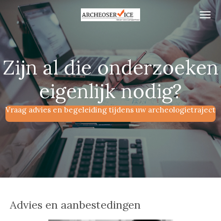
Ga
direct
naar
de
Zijn al die onderzoeken
hoofdinhoud
eigenlijk nodig?
Vraag advies en begeleiding tijdens uw archeologietraject
Advies en aanbestedingen